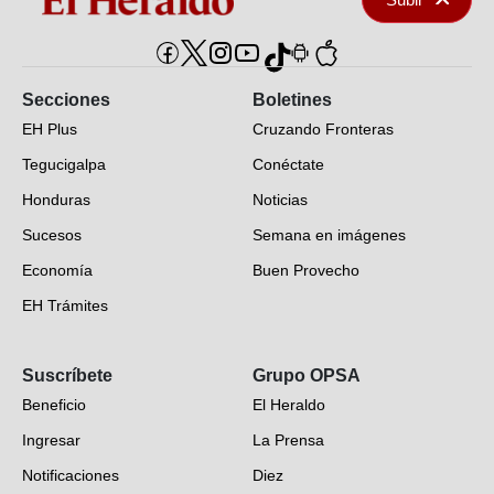
Secciones
Boletines
EH Plus
Cruzando Fronteras
Tegucigalpa
Conéctate
Honduras
Noticias
Sucesos
Semana en imágenes
Economía
Buen Provecho
EH Trámites
Opinión
Suscríbete
Grupo OPSA
EH Verifica
Beneficio
El Heraldo
Fotogalerías
Ingresar
La Prensa
Deportes
Notificaciones
Diez
Videos