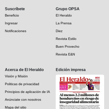
Opinión
Suscríbete
Grupo OPSA
EH Verifica
Beneficio
El Heraldo
Fotogalerías
Ingresar
La Prensa
Deportes
Notificaciones
Diez
Videos
Revista Estilo
Hondureños en el mundo
Buen Provecho
Revista E&N
Suscripción
Acerca de El Heraldo
Edición impresa
Visión y Misión
Politicas de privacidad
Principios de aplicación de IA
Anúnciate con nosotros
Mapa del sitio