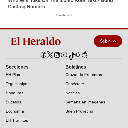
Who Will Take On The Iconic Role Next? Bond
Casting Rumors
Brainberries
Subir
Secciones
Boletines
EH Plus
Cruzando Fronteras
Tegucigalpa
Conéctate
Honduras
Noticias
Sucesos
Semana en imágenes
Economía
Buen Provecho
EH Trámites