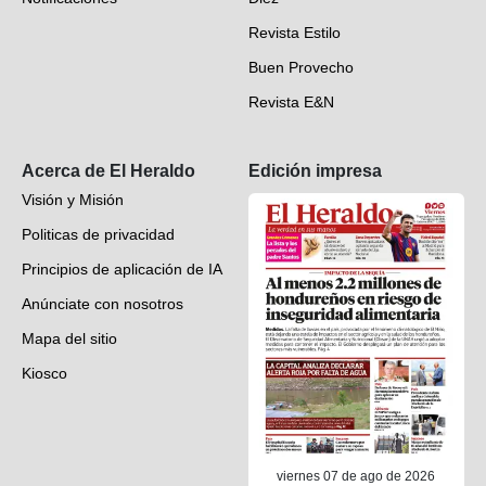
Videos
Revista Estilo
Hondureños en el mundo
Buen Provecho
Revista E&N
Suscripción
Acerca de El Heraldo
Edición impresa
Visión y Misión
Politicas de privacidad
Principios de aplicación de IA
Anúnciate con nosotros
Mapa del sitio
Kiosco
Preguntas frecuentes
Contáctenos
viernes 07 de ago de 2026