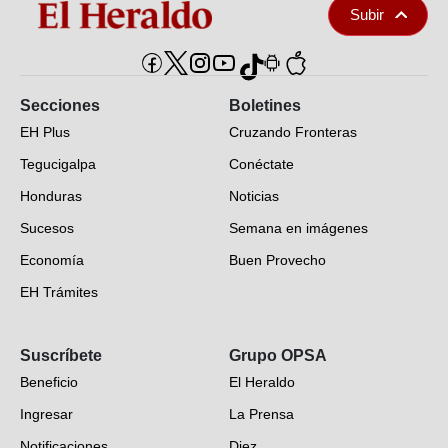
Subir
Secciones
Boletines
EH Plus
Cruzando Fronteras
Tegucigalpa
Conéctate
Honduras
Noticias
Sucesos
Semana en imágenes
Economía
Buen Provecho
EH Trámites
Opinión
Suscríbete
Grupo OPSA
EH Verifica
Beneficio
El Heraldo
Fotogalerías
Ingresar
La Prensa
Deportes
Notificaciones
Diez