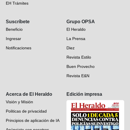
EH Trámites
Opinión
Suscríbete
Grupo OPSA
EH Verifica
Beneficio
El Heraldo
Fotogalerías
Ingresar
La Prensa
Deportes
Notificaciones
Diez
Videos
Revista Estilo
Hondureños en el mundo
Buen Provecho
Revista E&N
Suscripción
Acerca de El Heraldo
Edición impresa
Visión y Misión
Politicas de privacidad
Principios de aplicación de IA
Anúnciate con nosotros