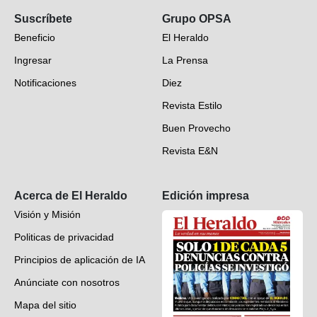
Suscríbete
Grupo OPSA
EH Verifica
Beneficio
El Heraldo
Fotogalerías
Ingresar
La Prensa
Deportes
Notificaciones
Diez
Videos
Revista Estilo
Hondureños en el mundo
Buen Provecho
Revista E&N
Suscripción
Acerca de El Heraldo
Edición impresa
Visión y Misión
Politicas de privacidad
Principios de aplicación de IA
Anúnciate con nosotros
Mapa del sitio