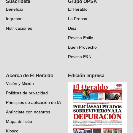
Suscríbete
Grupo OPSA
EH Verifica
Beneficio
El Heraldo
Fotogalerías
Ingresar
La Prensa
Deportes
Notificaciones
Diez
Videos
Revista Estilo
Hondureños en el mundo
Buen Provecho
Revista E&N
Suscripción
Acerca de El Heraldo
Edición impresa
Visión y Misión
Politicas de privacidad
Principios de aplicación de IA
Anúnciate con nosotros
Mapa del sitio
Kiosco