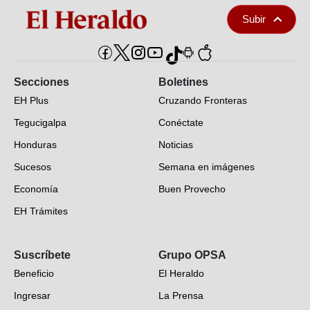
Subir
Secciones
Boletines
EH Plus
Cruzando Fronteras
Tegucigalpa
Conéctate
Honduras
Noticias
Sucesos
Semana en imágenes
Economía
Buen Provecho
EH Trámites
Opinión
Suscríbete
Grupo OPSA
EH Verifica
Beneficio
El Heraldo
Fotogalerías
Ingresar
La Prensa
Deportes