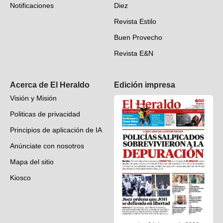
Notificaciones
Diez
Videos
Revista Estilo
Hondureños en el mundo
Buen Provecho
Revista E&N
Suscripción
Acerca de El Heraldo
Edición impresa
Visión y Misión
Politicas de privacidad
Principios de aplicación de IA
Anúnciate con nosotros
Mapa del sitio
Kiosco
Preguntas frecuentes
Contáctenos