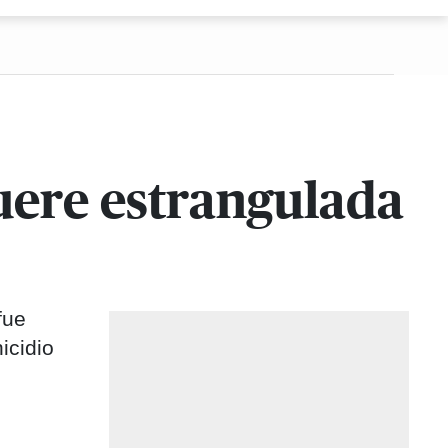
uere estrangulada
fue
icidio