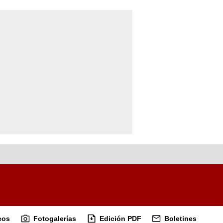
eos
Fotogalerías
Edición PDF
Boletines