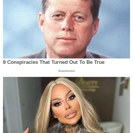
8 Conspiracies That Turned Out To Be True
Brainberries