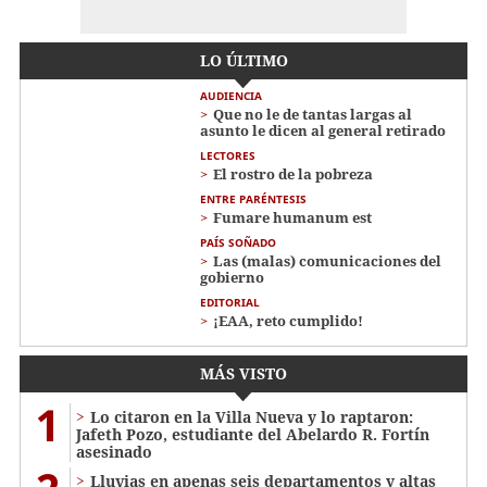
LO ÚLTIMO
AUDIENCIA
Que no le de tantas largas al
asunto le dicen al general retirado
LECTORES
El rostro de la pobreza
ENTRE PARÉNTESIS
Fumare humanum est
PAÍS SOÑADO
Las (malas) comunicaciones del
gobierno
EDITORIAL
¡EAA, reto cumplido!
MÁS VISTO
1
Lo citaron en la Villa Nueva y lo raptaron:
Jafeth Pozo, estudiante del Abelardo R. Fortín
asesinado
Lluvias en apenas seis departamentos y altas