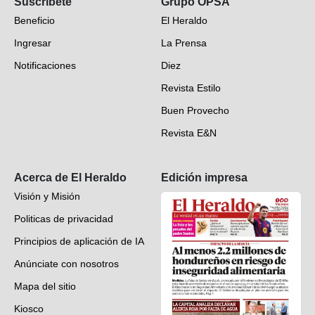
Suscríbete
Grupo OPSA
EH Verifica
Beneficio
El Heraldo
Fotogalerías
Ingresar
La Prensa
Deportes
Notificaciones
Diez
Videos
Revista Estilo
Hondureños en el mundo
Buen Provecho
Revista E&N
Suscripción
Acerca de El Heraldo
Edición impresa
Visión y Misión
Politicas de privacidad
Principios de aplicación de IA
Anúnciate con nosotros
Mapa del sitio
Kiosco