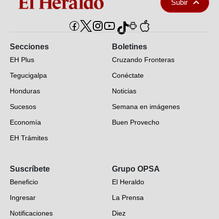
Subir
Secciones
Boletines
EH Plus
Cruzando Fronteras
Tegucigalpa
Conéctate
Honduras
Noticias
Sucesos
Semana en imágenes
Economía
Buen Provecho
EH Trámites
Opinión
Suscríbete
Grupo OPSA
EH Verifica
Beneficio
El Heraldo
Fotogalerías
Ingresar
La Prensa
Deportes
Notificaciones
Diez
Videos