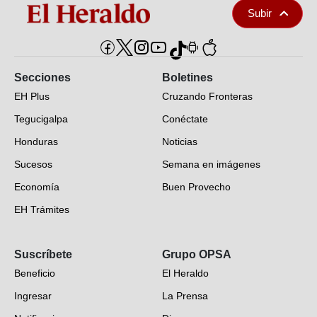
Subir
Secciones
Boletines
EH Plus
Cruzando Fronteras
Tegucigalpa
Conéctate
Honduras
Noticias
Sucesos
Semana en imágenes
Economía
Buen Provecho
EH Trámites
Opinión
Suscríbete
Grupo OPSA
EH Verifica
Beneficio
El Heraldo
Fotogalerías
Ingresar
La Prensa
Deportes