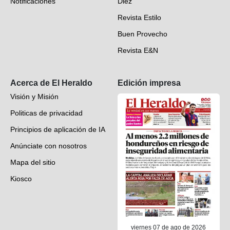
Notificaciones
Diez
Videos
Revista Estilo
Hondureños en el mundo
Buen Provecho
Revista E&N
Suscripción
Acerca de El Heraldo
Edición impresa
Visión y Misión
Politicas de privacidad
Principios de aplicación de IA
Anúnciate con nosotros
Mapa del sitio
Kiosco
Preguntas frecuentes
Contáctenos
viernes 07 de ago de 2026