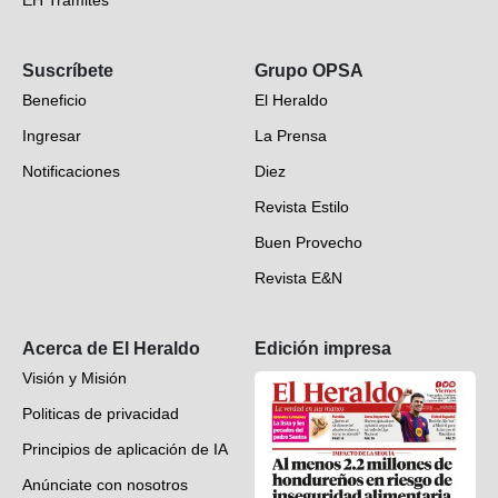
EH Trámites
Opinión
Suscríbete
Grupo OPSA
EH Verifica
Beneficio
El Heraldo
Fotogalerías
Ingresar
La Prensa
Deportes
Notificaciones
Diez
Videos
Revista Estilo
Hondureños en el mundo
Buen Provecho
Revista E&N
Suscripción
Acerca de El Heraldo
Edición impresa
Visión y Misión
Politicas de privacidad
Principios de aplicación de IA
Anúnciate con nosotros