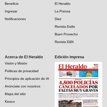
Beneficio
El Heraldo
Fotogalerías
Ingresar
La Prensa
Deportes
Notificaciones
Diez
Videos
Revista Estilo
Hondureños en el mundo
Buen Provecho
Revista E&N
Suscripción
Acerca de El Heraldo
Edición impresa
Visión y Misión
Politicas de privacidad
Principios de aplicación de IA
Anúnciate con nosotros
Mapa del sitio
Kiosco