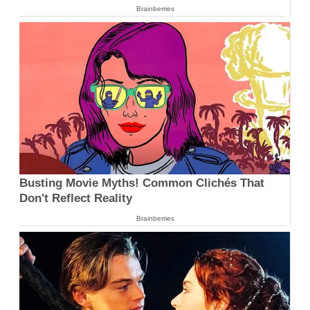
Brainberries
Busting Movie Myths! Common Clichés That
Don't Reflect Reality
Brainberries