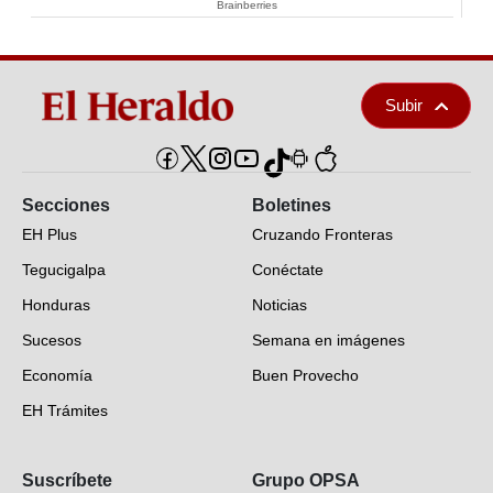
Brainberries
Subir
Secciones
Boletines
EH Plus
Cruzando Fronteras
Tegucigalpa
Conéctate
Honduras
Noticias
Sucesos
Semana en imágenes
Economía
Buen Provecho
EH Trámites
Opinión
Suscríbete
Grupo OPSA
EH Verifica