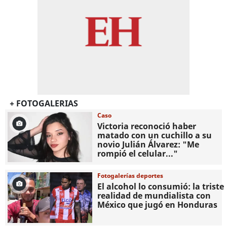
+ FOTOGALERIAS
Caso
Victoria reconoció haber
matado con un cuchillo a su
novio Julián Álvarez: "Me
rompió el celular..."
Fotogalerías deportes
El alcohol lo consumió: la triste
realidad de mundialista con
México que jugó en Honduras