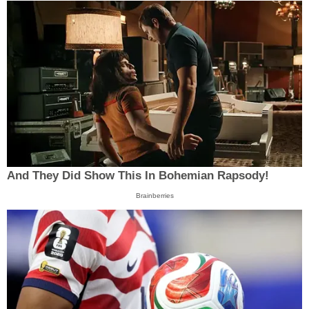
And They Did Show This In Bohemian Rapsody!
Brainberries