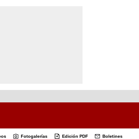
eos
Fotogalerías
Edición PDF
Boletines