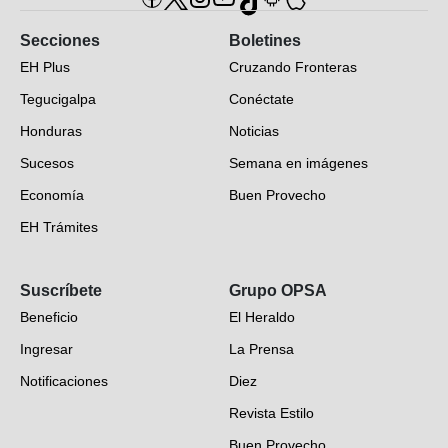
Secciones
Boletines
EH Plus
Cruzando Fronteras
Tegucigalpa
Conéctate
Honduras
Noticias
Sucesos
Semana en imágenes
Economía
Buen Provecho
EH Trámites
Opinión
Suscríbete
Grupo OPSA
EH Verifica
Beneficio
El Heraldo
Fotogalerías
Ingresar
La Prensa
Deportes
Notificaciones
Diez
Videos
Revista Estilo
Hondureños en el mundo
Buen Provecho