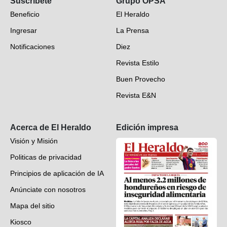
Suscríbete
Grupo OPSA
EH Verifica
Beneficio
El Heraldo
Fotogalerías
Ingresar
La Prensa
Deportes
Notificaciones
Diez
Videos
Revista Estilo
Hondureños en el mundo
Buen Provecho
Revista E&N
Suscripción
Acerca de El Heraldo
Edición impresa
Visión y Misión
Politicas de privacidad
Principios de aplicación de IA
Anúnciate con nosotros
Mapa del sitio
Kiosco