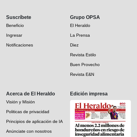
Opinión
Suscríbete
Grupo OPSA
EH Verifica
Beneficio
El Heraldo
Fotogalerías
Ingresar
La Prensa
Deportes
Notificaciones
Diez
Videos
Revista Estilo
Hondureños en el mundo
Buen Provecho
Revista E&N
Suscripción
Acerca de El Heraldo
Edición impresa
Visión y Misión
Politicas de privacidad
Principios de aplicación de IA
Anúnciate con nosotros