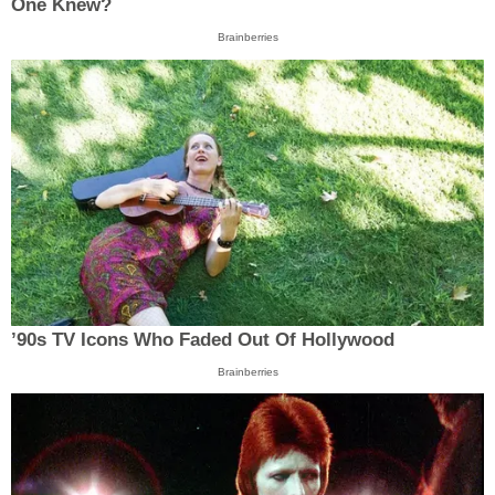
One Knew?
Brainberries
’90s TV Icons Who Faded Out Of Hollywood
Brainberries