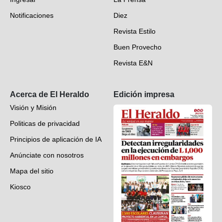
Deportes
Notificaciones
Diez
Videos
Revista Estilo
Hondureños en el mundo
Buen Provecho
Revista E&N
Suscripción
Acerca de El Heraldo
Edición impresa
Visión y Misión
Politicas de privacidad
Principios de aplicación de IA
Anúnciate con nosotros
Mapa del sitio
Kiosco
Preguntas frecuentes
Contáctenos