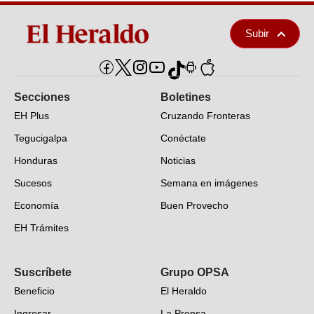
Subir
Secciones
Boletines
EH Plus
Cruzando Fronteras
Tegucigalpa
Conéctate
Honduras
Noticias
Sucesos
Semana en imágenes
Economía
Buen Provecho
EH Trámites
Opinión
Suscríbete
Grupo OPSA
EH Verifica
Beneficio
El Heraldo
Fotogalerías
Ingresar
La Prensa