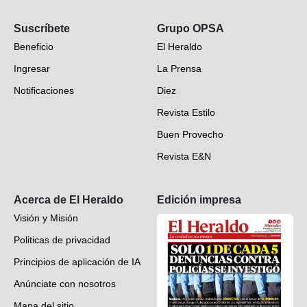
Opinión
Suscríbete
Grupo OPSA
EH Verifica
Beneficio
El Heraldo
Fotogalerías
Ingresar
La Prensa
Deportes
Notificaciones
Diez
Videos
Revista Estilo
Hondureños en el mundo
Buen Provecho
Revista E&N
Suscripción
Acerca de El Heraldo
Edición impresa
Visión y Misión
Politicas de privacidad
Principios de aplicación de IA
Anúnciate con nosotros
Mapa del sitio