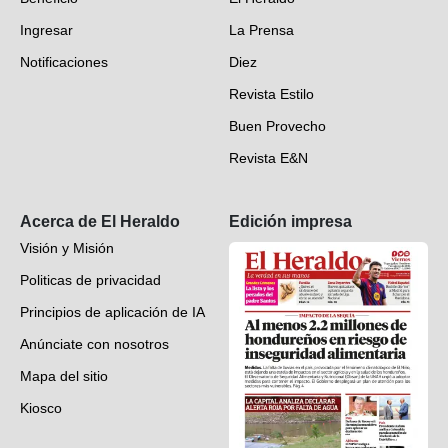
Fotogalerías
Ingresar
La Prensa
Deportes
Notificaciones
Diez
Videos
Revista Estilo
Hondureños en el mundo
Buen Provecho
Revista E&N
Suscripción
Acerca de El Heraldo
Edición impresa
Visión y Misión
Politicas de privacidad
Principios de aplicación de IA
Anúnciate con nosotros
Mapa del sitio
Kiosco
Preguntas frecuentes