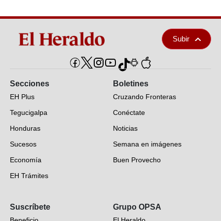
Subir
Secciones
Boletines
EH Plus
Cruzando Fronteras
Tegucigalpa
Conéctate
Honduras
Noticias
Sucesos
Semana en imágenes
Economía
Buen Provecho
EH Trámites
Opinión
Suscríbete
Grupo OPSA
EH Verifica
Beneficio
El Heraldo