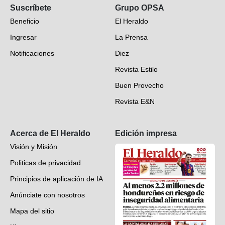
Suscríbete
Grupo OPSA
EH Verifica
Beneficio
El Heraldo
Fotogalerías
Ingresar
La Prensa
Deportes
Notificaciones
Diez
Videos
Revista Estilo
Hondureños en el mundo
Buen Provecho
Revista E&N
Suscripción
Acerca de El Heraldo
Edición impresa
Visión y Misión
Politicas de privacidad
Principios de aplicación de IA
Anúnciate con nosotros
Mapa del sitio