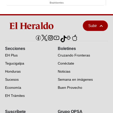
Brainberries
Subir
Secciones
Boletines
EH Plus
Cruzando Fronteras
Tegucigalpa
Conéctate
Honduras
Noticias
Sucesos
Semana en imágenes
Economía
Buen Provecho
EH Trámites
Opinión
Suscríbete
Grupo OPSA
EH Verifica