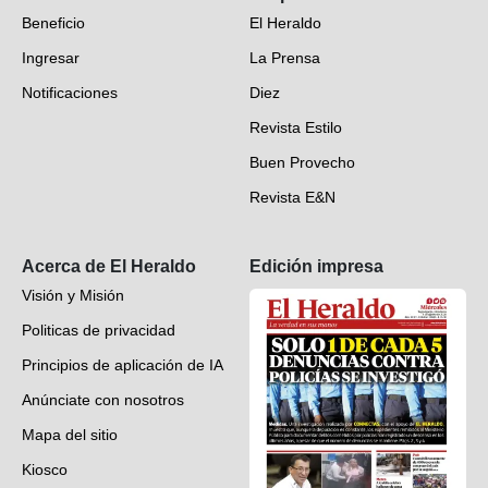
Beneficio
El Heraldo
Fotogalerías
Ingresar
La Prensa
Deportes
Notificaciones
Diez
Videos
Revista Estilo
Hondureños en el mundo
Buen Provecho
Revista E&N
Suscripción
Acerca de El Heraldo
Edición impresa
Visión y Misión
Politicas de privacidad
Principios de aplicación de IA
Anúnciate con nosotros
Mapa del sitio
Kiosco