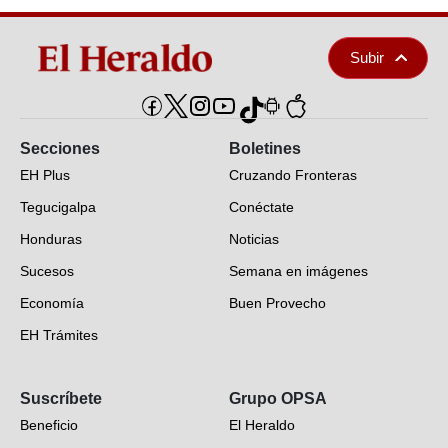
Subir
Secciones
Boletines
EH Plus
Cruzando Fronteras
Tegucigalpa
Conéctate
Honduras
Noticias
Sucesos
Semana en imágenes
Economía
Buen Provecho
EH Trámites
Opinión
Suscríbete
Grupo OPSA
EH Verifica
Beneficio
El Heraldo
Fotogalerías