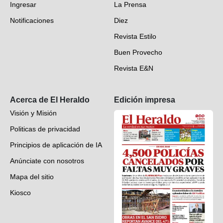
Ingresar
La Prensa
Deportes
Notificaciones
Diez
Videos
Revista Estilo
Hondureños en el mundo
Buen Provecho
Revista E&N
Suscripción
Acerca de El Heraldo
Edición impresa
Visión y Misión
Politicas de privacidad
Principios de aplicación de IA
Anúnciate con nosotros
Mapa del sitio
Kiosco
Preguntas frecuentes