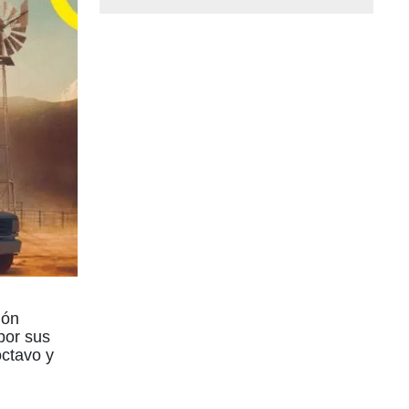
ión
por sus
octavo y