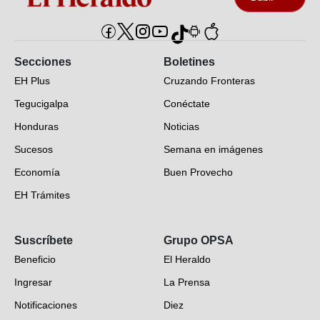
Secciones
Boletines
EH Plus
Cruzando Fronteras
Tegucigalpa
Conéctate
Honduras
Noticias
Sucesos
Semana en imágenes
Economía
Buen Provecho
EH Trámites
Opinión
Suscríbete
Grupo OPSA
EH Verifica
Beneficio
El Heraldo
Fotogalerías
Ingresar
La Prensa
Deportes
Notificaciones
Diez
Videos