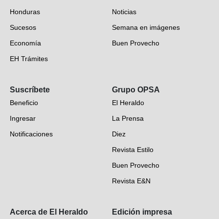
Honduras
Noticias
Sucesos
Semana en imágenes
Economía
Buen Provecho
EH Trámites
Opinión
Suscríbete
Grupo OPSA
EH Verifica
Beneficio
El Heraldo
Fotogalerías
Ingresar
La Prensa
Deportes
Notificaciones
Diez
Videos
Revista Estilo
Hondureños en el mundo
Buen Provecho
Revista E&N
Suscripción
Acerca de El Heraldo
Edición impresa