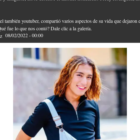
mbién youtuber, compartió varios aspectos de su vida que dejaron en
ué fue lo que nos contó? Dale clic a la galería.
08/02/2022 - 00:00
z