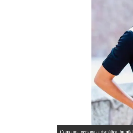
Como una persona carismática, humilde