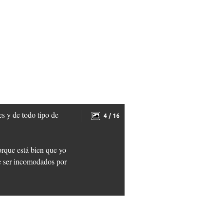
es y de todo tipo de
4 / 16
orque está bien que yo
te ser incomodados por