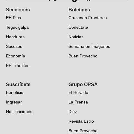
Secciones
Boletines
EH Plus
Cruzando Fronteras
Tegucigalpa
Conéctate
Honduras
Noticias
Sucesos
Semana en imágenes
Economía
Buen Provecho
EH Trámites
Opinión
Suscríbete
Grupo OPSA
EH Verifica
Beneficio
El Heraldo
Fotogalerías
Ingresar
La Prensa
Deportes
Notificaciones
Diez
Videos
Revista Estilo
Hondureños en el mundo
Buen Provecho