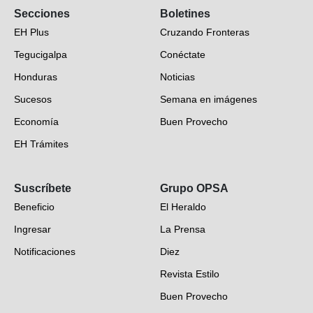
Secciones
Boletines
EH Plus
Cruzando Fronteras
Tegucigalpa
Conéctate
Honduras
Noticias
Sucesos
Semana en imágenes
Economía
Buen Provecho
EH Trámites
Opinión
Suscríbete
Grupo OPSA
EH Verifica
Beneficio
El Heraldo
Fotogalerías
Ingresar
La Prensa
Deportes
Notificaciones
Diez
Videos
Revista Estilo
Hondureños en el mundo
Buen Provecho