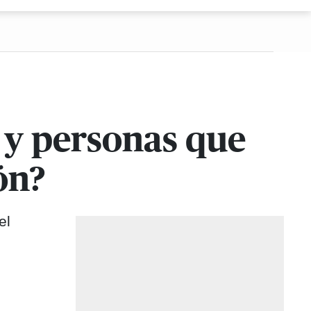
s y personas que
ón?
el