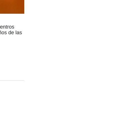
centros
ños de las