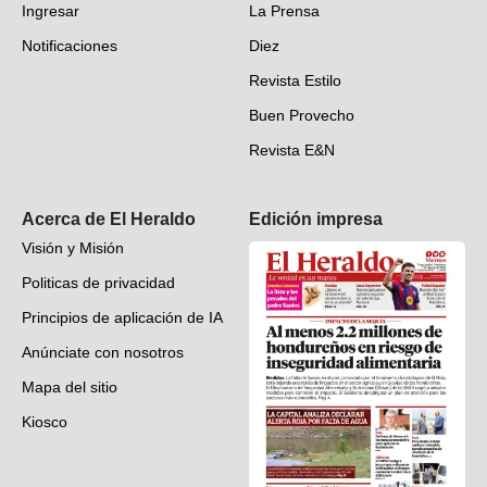
Ingresar
La Prensa
Deportes
Notificaciones
Diez
Videos
Revista Estilo
Hondureños en el mundo
Buen Provecho
Revista E&N
Suscripción
Acerca de El Heraldo
Edición impresa
Visión y Misión
Politicas de privacidad
Principios de aplicación de IA
Anúnciate con nosotros
Mapa del sitio
Kiosco
Preguntas frecuentes