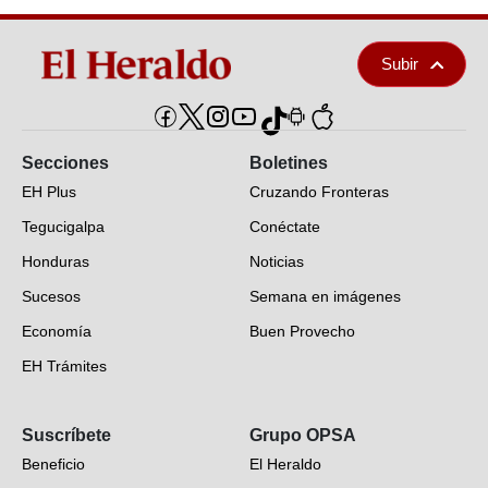
Subir
Secciones
Boletines
EH Plus
Cruzando Fronteras
Tegucigalpa
Conéctate
Honduras
Noticias
Sucesos
Semana en imágenes
Economía
Buen Provecho
EH Trámites
Opinión
Suscríbete
Grupo OPSA
EH Verifica
Beneficio
El Heraldo
Fotogalerías