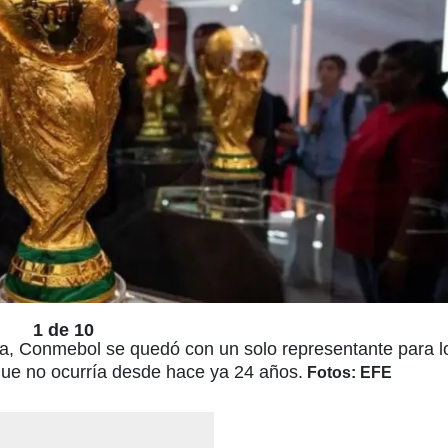
1 de 10
a, Conmebol se quedó con un solo representante para l
que no ocurría desde hace ya 24 años.
Fotos: EFE