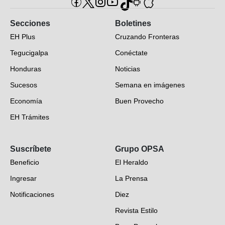
Secciones
Boletines
EH Plus
Cruzando Fronteras
Tegucigalpa
Conéctate
Honduras
Noticias
Sucesos
Semana en imágenes
Economía
Buen Provecho
EH Trámites
Opinión
Suscríbete
Grupo OPSA
EH Verifica
Beneficio
El Heraldo
Fotogalerías
Ingresar
La Prensa
Deportes
Notificaciones
Diez
Videos
Revista Estilo
Hondureños en el mundo