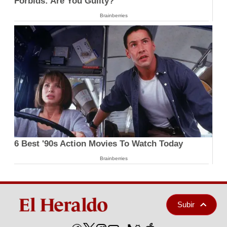
Forbids: Are You Guilty?
Brainberries
6 Best '90s Action Movies To Watch Today
Brainberries
Subir