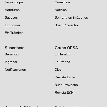
Tegucigalpa
Conéctate
Honduras
Noticias
Sucesos
Semana en imágenes
Economía
Buen Provecho
EH Trámites
Opinión
Suscríbete
Grupo OPSA
EH Verifica
Beneficio
El Heraldo
Fotogalerías
Ingresar
La Prensa
Deportes
Notificaciones
Diez
Videos
Revista Estilo
Hondureños en el mundo
Buen Provecho
Revista E&N
Suscripción