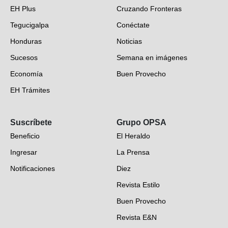
EH Plus
Cruzando Fronteras
Tegucigalpa
Conéctate
Honduras
Noticias
Sucesos
Semana en imágenes
Economía
Buen Provecho
EH Trámites
Opinión
Suscríbete
Grupo OPSA
EH Verifica
Beneficio
El Heraldo
Fotogalerías
Ingresar
La Prensa
Deportes
Notificaciones
Diez
Videos
Revista Estilo
Hondureños en el mundo
Buen Provecho
Revista E&N