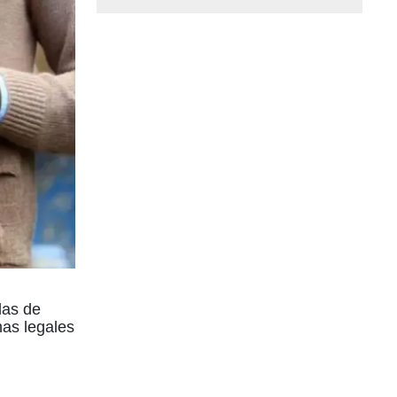
das de
mas legales