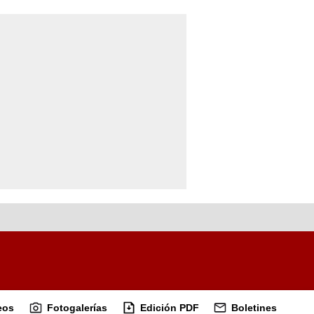
eos
Fotogalerías
Edición PDF
Boletines