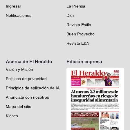
Ingresar
La Prensa
Deportes
Notificaciones
Diez
Videos
Revista Estilo
Hondureños en el mundo
Buen Provecho
Revista E&N
Suscripción
Acerca de El Heraldo
Edición impresa
Visión y Misión
Politicas de privacidad
Principios de aplicación de IA
Anúnciate con nosotros
Mapa del sitio
Kiosco
Preguntas frecuentes