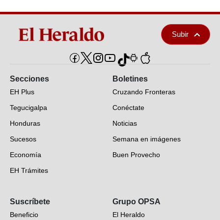
Subir
Secciones
Boletines
EH Plus
Cruzando Fronteras
Tegucigalpa
Conéctate
Honduras
Noticias
Sucesos
Semana en imágenes
Economía
Buen Provecho
EH Trámites
Opinión
Suscríbete
Grupo OPSA
EH Verifica
Beneficio
El Heraldo
Fotogalerías