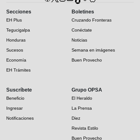
Secciones
Boletines
EH Plus
Cruzando Fronteras
Tegucigalpa
Conéctate
Honduras
Noticias
Sucesos
Semana en imágenes
Economía
Buen Provecho
EH Trámites
Opinión
Suscríbete
Grupo OPSA
EH Verifica
Beneficio
El Heraldo
Fotogalerías
Ingresar
La Prensa
Deportes
Notificaciones
Diez
Videos
Revista Estilo
Hondureños en el mundo
Buen Provecho