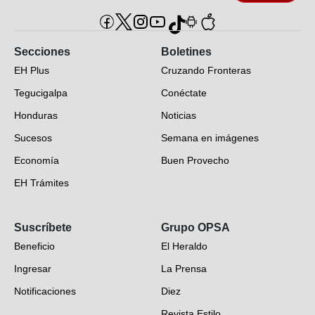
Secciones
Boletines
EH Plus
Cruzando Fronteras
Tegucigalpa
Conéctate
Honduras
Noticias
Sucesos
Semana en imágenes
Economía
Buen Provecho
EH Trámites
Opinión
Suscríbete
Grupo OPSA
EH Verifica
Beneficio
El Heraldo
Fotogalerías
Ingresar
La Prensa
Deportes
Notificaciones
Diez
Videos
Revista Estilo