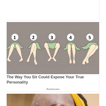
The Way You Sit Could Expose Your True
Personality
Brainberries