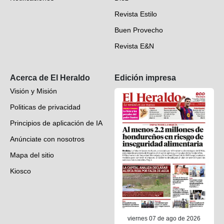
Videos
Revista Estilo
Hondureños en el mundo
Buen Provecho
Revista E&N
Suscripción
Acerca de El Heraldo
Edición impresa
Visión y Misión
Politicas de privacidad
Principios de aplicación de IA
Anúnciate con nosotros
Mapa del sitio
Kiosco
Preguntas frecuentes
Contáctenos
viernes 07 de ago de 2026