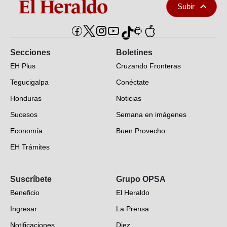
Subir
Secciones
Boletines
EH Plus
Cruzando Fronteras
Tegucigalpa
Conéctate
Honduras
Noticias
Sucesos
Semana en imágenes
Economía
Buen Provecho
EH Trámites
Opinión
Suscríbete
Grupo OPSA
EH Verifica
Beneficio
El Heraldo
Fotogalerías
Ingresar
La Prensa
Deportes
Notificaciones
Diez