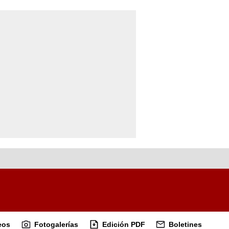
eos
Fotogalerías
Edición PDF
Boletines