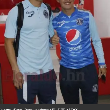
 Motagua. (Fotos: Ronal Aceituno / EL HERALDO)