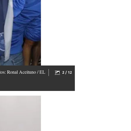
tos: Ronal Aceituno / EL
2 / 12