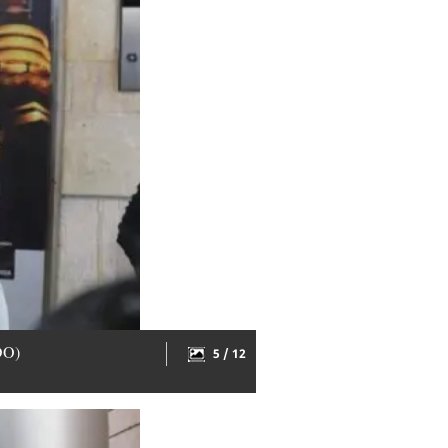
DO)
5 / 12