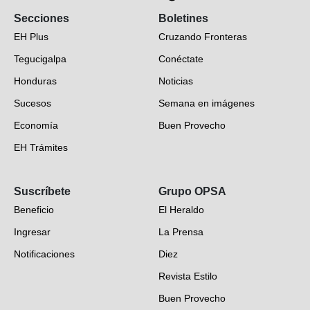
Secciones
Boletines
EH Plus
Cruzando Fronteras
Tegucigalpa
Conéctate
Honduras
Noticias
Sucesos
Semana en imágenes
Economía
Buen Provecho
EH Trámites
Opinión
Suscríbete
Grupo OPSA
EH Verifica
Beneficio
El Heraldo
Fotogalerías
Ingresar
La Prensa
Deportes
Notificaciones
Diez
Videos
Revista Estilo
Hondureños en el mundo
Buen Provecho