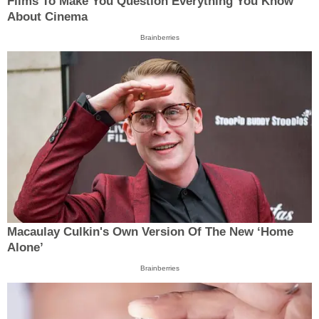
Films To Make You Question Everything You Know
About Cinema
Brainberries
Macaulay Culkin's Own Version Of The New ‘Home
Alone’
Brainberries