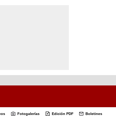
eos
Fotogalerías
Edición PDF
Boletines