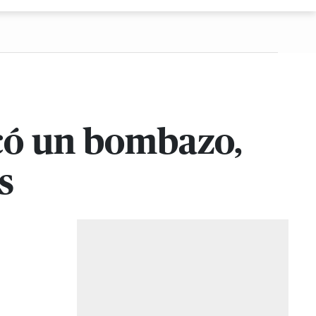
có un bombazo,
s