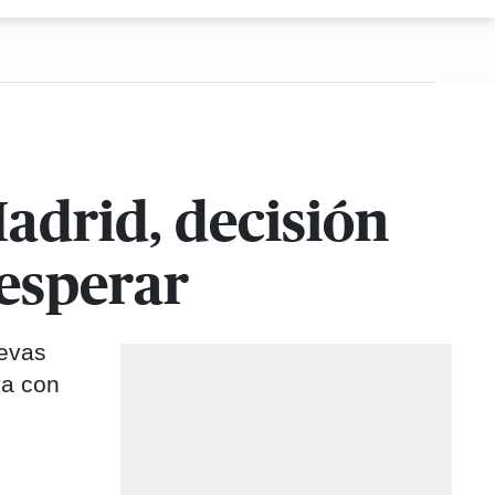
Madrid, decisión
 esperar
uevas
va con